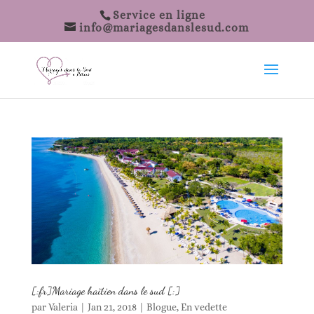
Service en ligne
info@mariagesdanslesud.com
[:fr]Mariage haïtien dans le sud [:]
par
Valeria
|
Jan 21, 2018
|
Blogue
,
En vedette