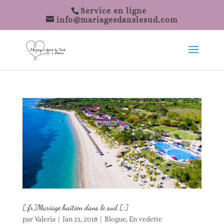
Service en ligne
info@mariagesdanslesud.com
[:fr]Mariage haïtien dans le sud [:]
par
Valeria
|
Jan 21, 2018
|
Blogue
,
En vedette